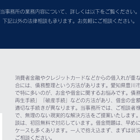
当事務所の業務内容について、詳しくは以下をご覧ください。
​下記以外の法律相談も承ります。お気軽にご相談ください。
消費者金融やクレジットカードなどからの借入れが重
合には、債務整理という方法があります。愛知県豊川
で特に多いのが、お金や借金に関するお悩みです。債
再生手続」「破産手続」などの方法があり、借金の金
適切な手続きが異なります。当事務所では、ご相談者
で、無理のない現実的な解決方法をご提案いたします
談は、初回無料で対応しています。借金問題は、早め
ケースも多くあります。一人で抱え込まず、まずは状
ご相談ください。